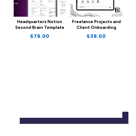
Headquarters Notion
Freelance Projects and
Second Brain Template
Client Onboarding
$
79.00
$
39.00