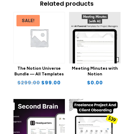
Related products
SALE!
The Notion Universe
Meeting Minutes with
Bundle — All Templates
Notion
Original
Current
$
299.00
$
99.00
$
0.00
price
price
was:
is:
$299.00.
$99.00.